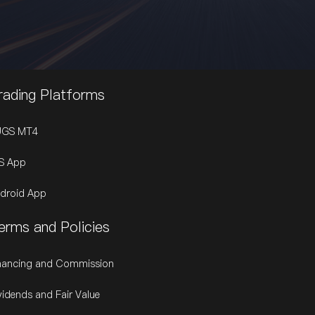
rading Platforms
UGS MT4
S App
droid App
erms and Policies
nancing and Commission
vidends and Fair Value