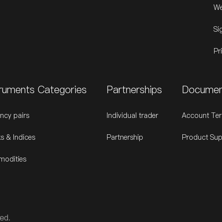
We
Si
Pr
truments Categories
Partnerships
Documen
ncy pairs
Individual trader
Account Ter
s & Indices
Partnership
Product Sup
odities
ed.