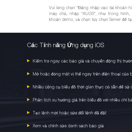
Vui lòng chọn "Đăng nhập vào tài khoản hi
máy chủ, nhập "AUGS", như trong hình,
khoản demo, và chọn tùy chọn Server để tạ
Các Tính năng Ứng dụng iOS
Kiểm tra ngay các báo giá và chuyển động thị trườ
Mở hoặc đóng một vị thế ngay trên điện thoại của 
Nhiều công cụ biểu đồ thời gian thực có sẵn để sử
Phân tích xu hướng giá trên biểu đồ với nhiều chỉ b
Tạo lệnh mới hoặc sửa đổi lệnh đã đặt
Xem và chỉnh sửa danh sách báo giá