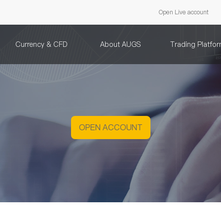
Open Live account
Currency & CFD
About AUGS
Trading Platfo
OPEN ACCOUNT