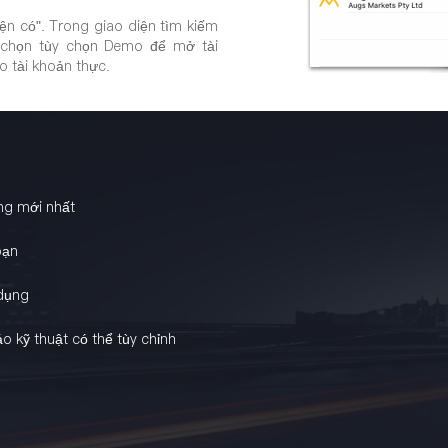
ện có". Trong giao diện tìm kiếm
 chọn tùy chọn Demo để mở tài
o tài khoản thực.
ng mới nhất
bạn
 dụng
áo kỹ thuật có thể tùy chỉnh