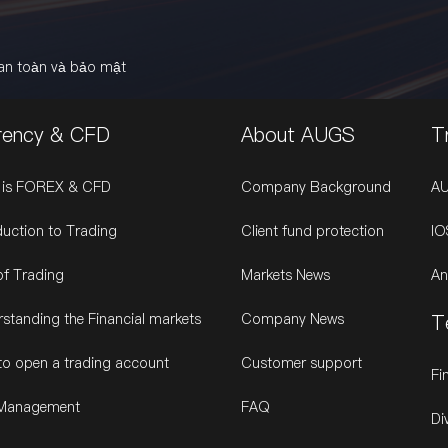
an toàn và bảo mật
rency & CFD
About AUGS
T
 is FOREX & CFD
Company Background
A
duction to Trading
Client fund protection
IO
of Trading
Markets News
An
standing the Financial markets
Company News
T
o open a trading account
Customer support
Fi
 Management
FAQ
Di