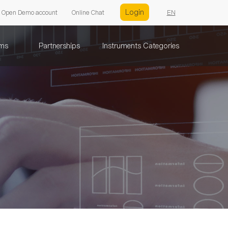
Login
Open Demo account
Online Chat
EN
rms
Partnerships
Instruments Categories