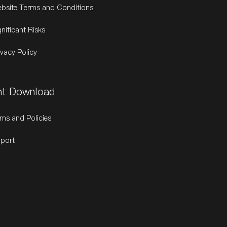
bsite Terms and Conditions
gnificant Risks
ivacy Policy
t Download
ms and Policies
port